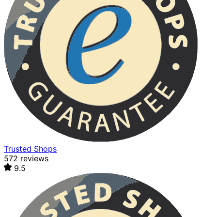
Trusted Shops
572 reviews
9.5