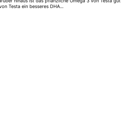
rüber hinaus ist das pflanzliche Omega 3 von Testa gut
von Testa ein besseres DHA
...