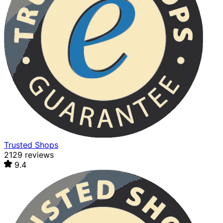
Trusted Shops
2129 reviews
9.4