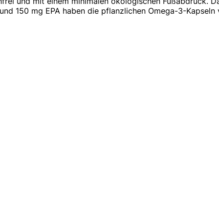
chfrei und mit einem minimalen ökologischen Fußabdruck. Da
 und 150 mg EPA haben die pflanzlichen Omega-3-Kapseln 