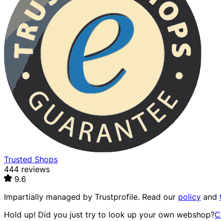
Trusted Shops
444 reviews
9.6
Impartially managed by
Trustprofile
. Read our
policy
and
Hold up! Did you just try to look up your own webshop?
C