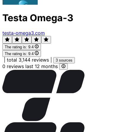
Testa Omega-3
testa-omega3.com
The rating is:
9.4
The rating is:
9.4
|
total 3,144 reviews
|
3 sources
0 reviews last 12 months