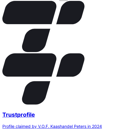
Trustprofile
Profile claimed by V.O.F. Kaashandel Peters in 2024