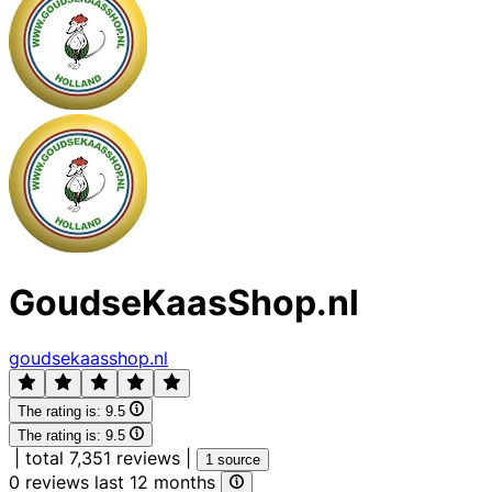
GoudseKaasShop.nl
goudsekaasshop.nl
The rating is:
9.5
The rating is:
9.5
|
total 7,351 reviews
|
1 source
0 reviews last 12 months