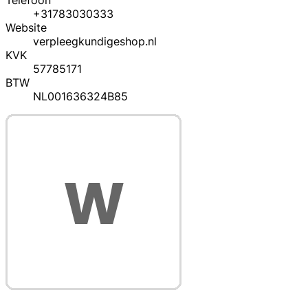
Telefoon
+31783030333
Website
verpleegkundigeshop.nl
KVK
57785171
BTW
NL001636324B85