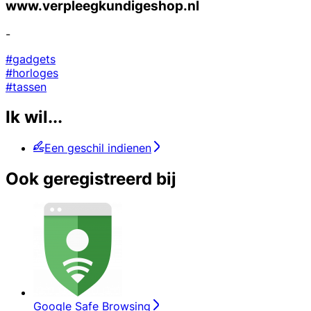
www.verpleegkundigeshop.nl
-
#gadgets
#horloges
#tassen
Ik wil...
Een geschil indienen
Ook geregistreerd bij
Google Safe Browsing