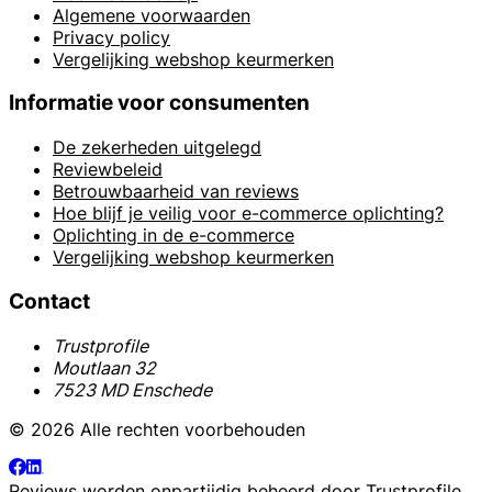
Algemene voorwaarden
Privacy policy
Vergelijking webshop keurmerken
Informatie voor consumenten
De zekerheden uitgelegd
Reviewbeleid
Betrouwbaarheid van reviews
Hoe blijf je veilig voor e-commerce oplichting?
Oplichting in de e-commerce
Vergelijking webshop keurmerken
Contact
Trustprofile
Moutlaan 32
7523 MD Enschede
© 2026 Alle rechten voorbehouden
Reviews worden onpartijdig beheerd door
Trustprofile
.