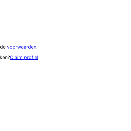
 de
voorwaarden
.
eken?
Claim profiel