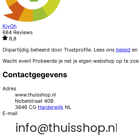
KiyOh
684 Reviews
8,8
Onpartijdig beheerd door
Trustprofile
. Lees ons
beleid
en
Wacht even! Probeerde je net je eigen webshop op te zo
Contactgegevens
Adres
www.thuisshop.nl
Nobelstraat 40B
3846 CG
Harderwijk
NL
E-mail