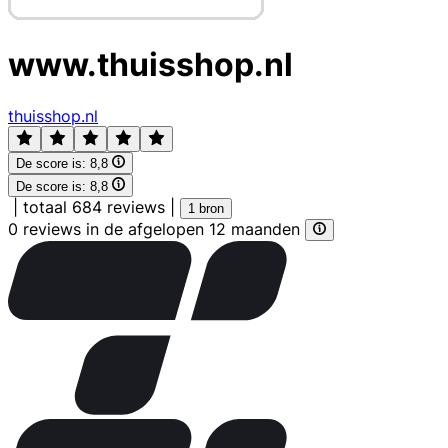
www.thuisshop.nl
thuisshop.nl
De score is:
8,8
De score is:
8,8
|
totaal 684 reviews
|
1 bron
0 reviews in de afgelopen 12 maanden