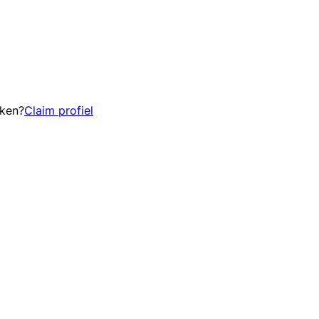
eken?
Claim profiel