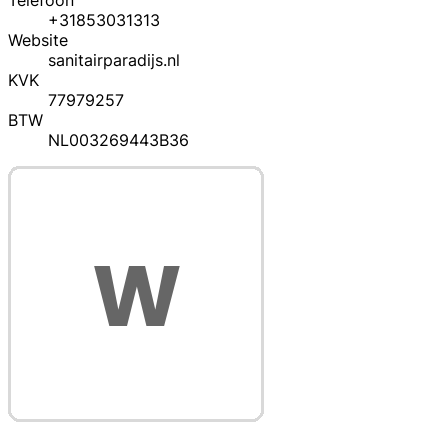
Telefoon
+31853031313
Website
sanitairparadijs.nl
KVK
77979257
BTW
NL003269443B36