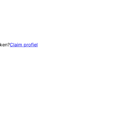
eken?
Claim profiel