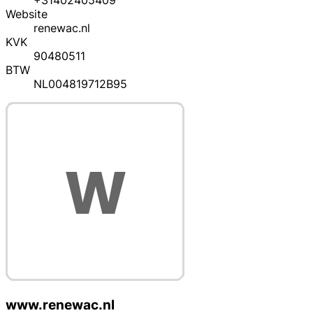
+31402405409
Website
renewac.nl
KVK
90480511
BTW
NL004819712B95
www.renewac.nl