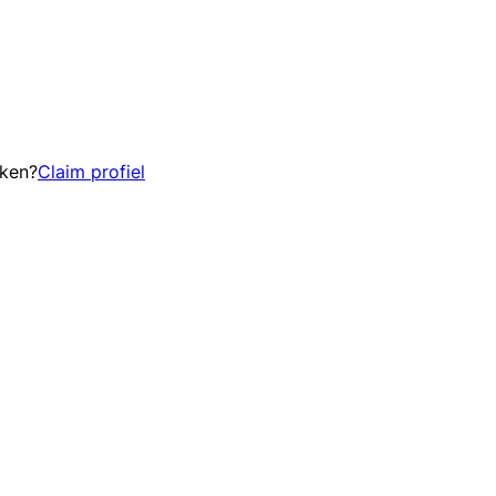
eken?
Claim profiel