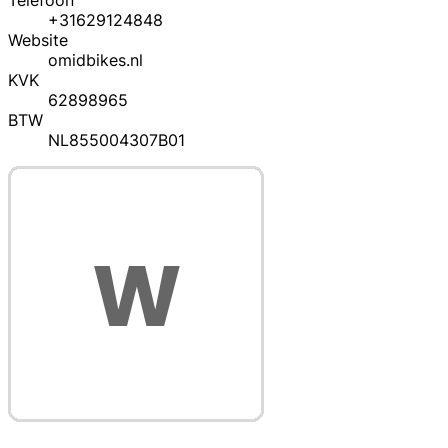
Telefoon
+31629124848
Website
omidbikes.nl
KVK
62898965
BTW
NL855004307B01