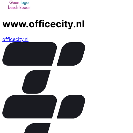
www.officecity.nl
officecity.nl