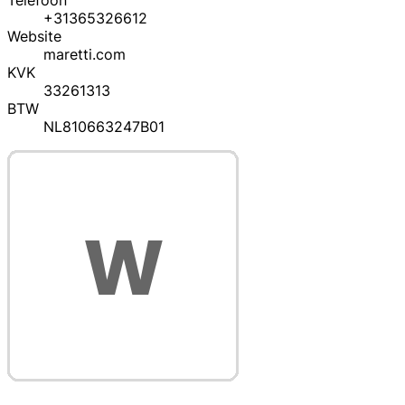
Telefoon
+31365326612
Website
maretti.com
KVK
33261313
BTW
NL810663247B01