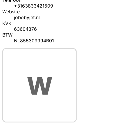
Telefoon
+3163833421509
Website
jobobyjet.nl
KVK
63604876
BTW
NL855309994B01