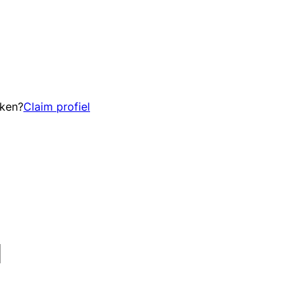
eken?
Claim profiel