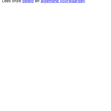
Lees onze
beleid
en
algemene voorwaarden
.