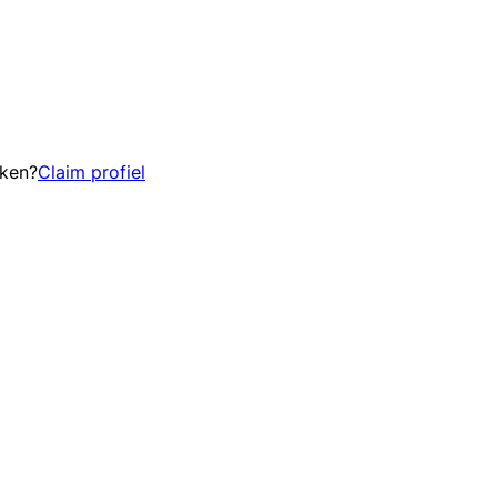
eken?
Claim profiel