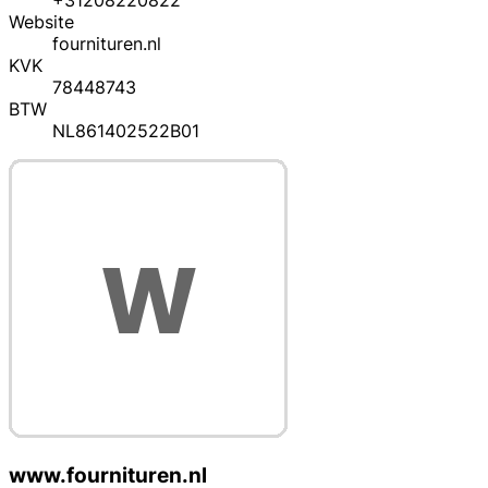
+31208220822
Website
fournituren.nl
KVK
78448743
BTW
NL861402522B01
www.fournituren.nl