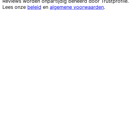
Reviews worden onpartijdig beheerd door
Trustprofile
.
Lees onze
beleid
en
algemene voorwaarden
.