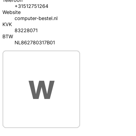
Telefoon
+31512751264
Website
computer-bestel.nl
KVK
83228071
BTW
NL862780317B01