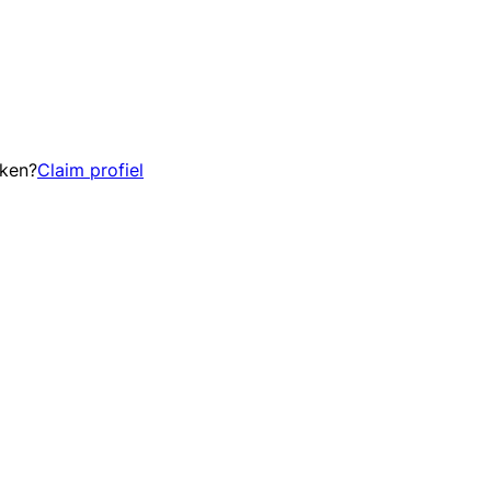
eken?
Claim profiel