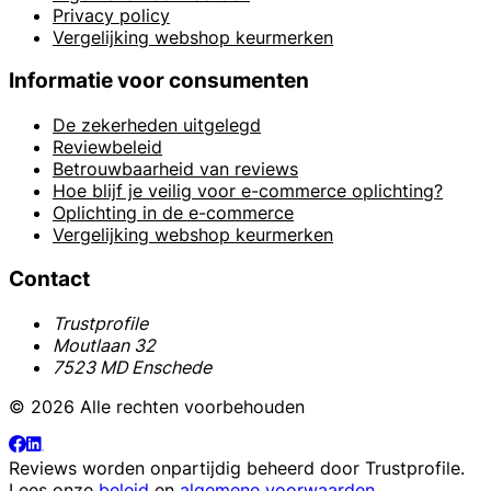
Privacy policy
Vergelijking webshop keurmerken
Informatie voor consumenten
De zekerheden uitgelegd
Reviewbeleid
Betrouwbaarheid van reviews
Hoe blijf je veilig voor e-commerce oplichting?
Oplichting in de e-commerce
Vergelijking webshop keurmerken
Contact
Trustprofile
Moutlaan 32
7523 MD Enschede
© 2026 Alle rechten voorbehouden
Reviews worden onpartijdig beheerd door
Trustprofile
.
Lees onze
beleid
en
algemene voorwaarden
.