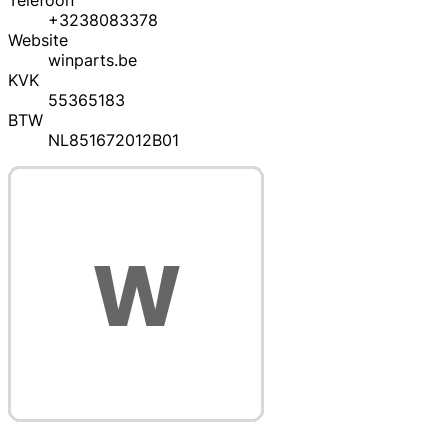
Telefoon
+3238083378
Website
winparts.be
KVK
55365183
BTW
NL851672012B01