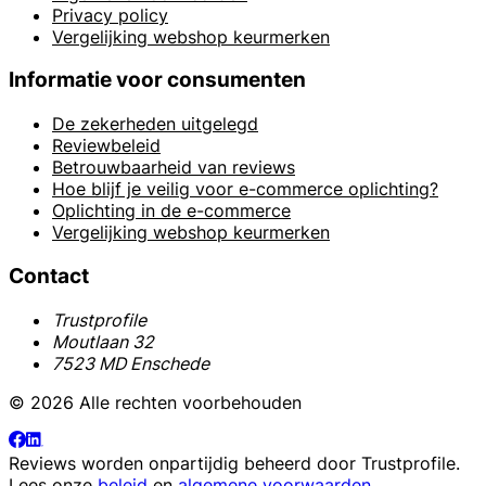
Privacy policy
Vergelijking webshop keurmerken
Informatie voor consumenten
De zekerheden uitgelegd
Reviewbeleid
Betrouwbaarheid van reviews
Hoe blijf je veilig voor e-commerce oplichting?
Oplichting in de e-commerce
Vergelijking webshop keurmerken
Contact
Trustprofile
Moutlaan 32
7523 MD Enschede
© 2026 Alle rechten voorbehouden
Reviews worden onpartijdig beheerd door
Trustprofile
.
Lees onze
beleid
en
algemene voorwaarden
.