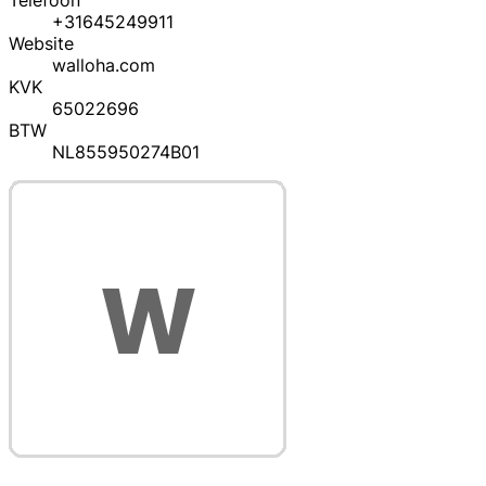
Telefoon
+31645249911
Website
walloha.com
KVK
65022696
BTW
NL855950274B01