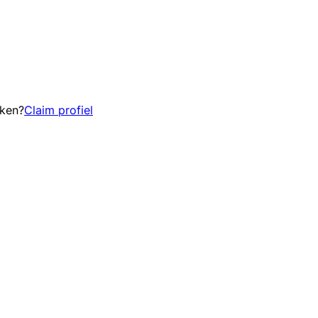
eken?
Claim profiel