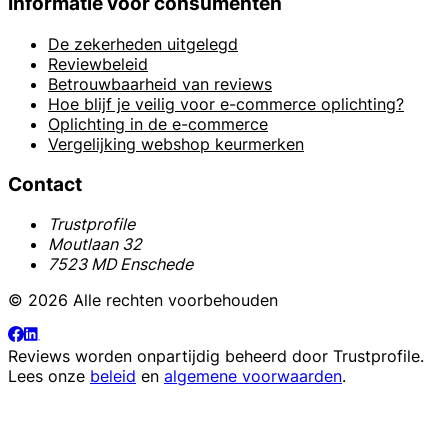
Informatie voor consumenten
De zekerheden uitgelegd
Reviewbeleid
Betrouwbaarheid van reviews
Hoe blijf je veilig voor e-commerce oplichting?
Oplichting in de e-commerce
Vergelijking webshop keurmerken
Contact
Trustprofile
Moutlaan 32
7523 MD Enschede
© 2026 Alle rechten voorbehouden
Reviews worden onpartijdig beheerd door
Trustprofile
.
Lees onze
beleid
en
algemene voorwaarden
.