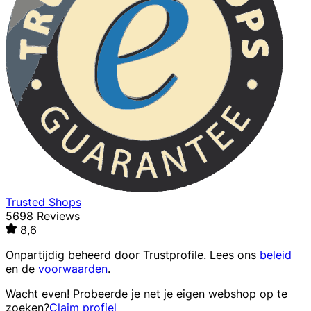
Trusted Shops
5698 Reviews
8,6
Onpartijdig beheerd door
Trustprofile
. Lees ons
beleid
en de
voorwaarden
.
Wacht even! Probeerde je net je eigen webshop op te
zoeken?
Claim profiel