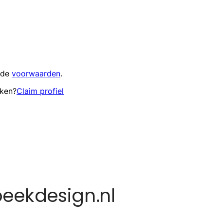
 de
voorwaarden
.
eken?
Claim profiel