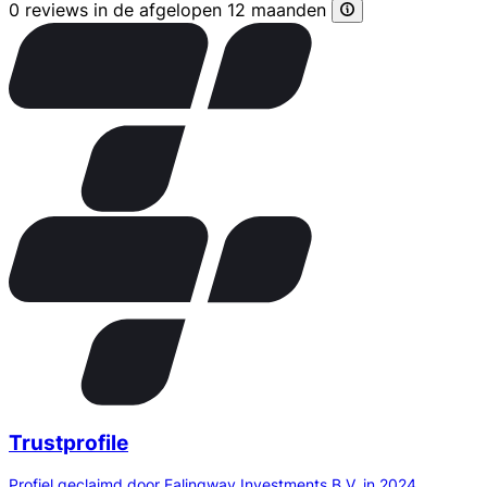
0 reviews in de afgelopen 12 maanden
Trustprofile
Profiel geclaimd door Ealingway Investments B.V. in 2024