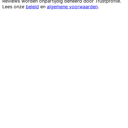
Reviews worden onpartijdig beheerd door
Trustprofile
.
Lees onze
beleid
en
algemene voorwaarden
.