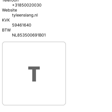
Telefoon
+31850020030
Website
tyleenslang.nl
KVK
59461640
BTW
NL853500691B01