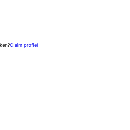
eken?
Claim profiel