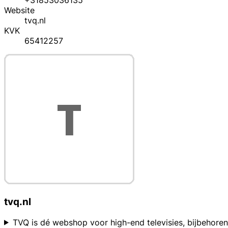
+31853036135
Website
tvq.nl
KVK
65412257
tvq.nl
TVQ is dé webshop voor high-end televisies, bijbehoren