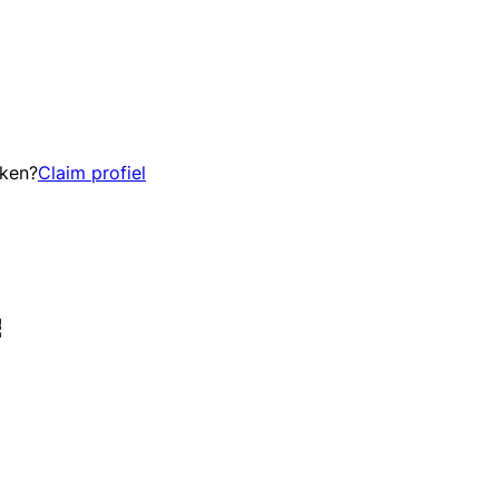
eken?
Claim profiel