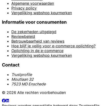
Algemene voorwaarden
Privacy policy
Vergelijking webshop keurmerken
Informatie voor consumenten
De zekerheden uitgelegd
Reviewbeleid
Betrouwbaarheid van reviews
Hoe blijf je veilig voor e-commerce oplichting?
Oplichting in de e-commerce
Vergelijking webshop keurmerken
Contact
Trustprofile
Moutlaan 32
7523 MD Enschede
© 2026 Alle rechten voorbehouden
Reviews worden onpartijdig beheerd door
Trustprofile
.