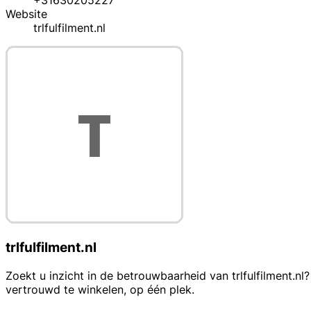
+31630205227
Website
trlfulfilment.nl
trlfulfilment.nl
Zoekt u inzicht in de betrouwbaarheid van trlfulfilment.n
vertrouwd te winkelen, op één plek.