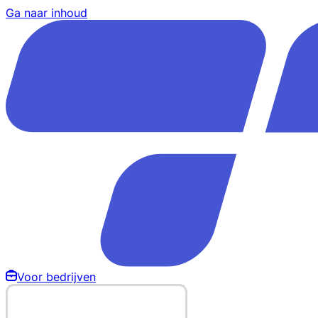
Ga naar inhoud
Voor bedrijven