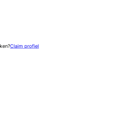
eken?
Claim profiel