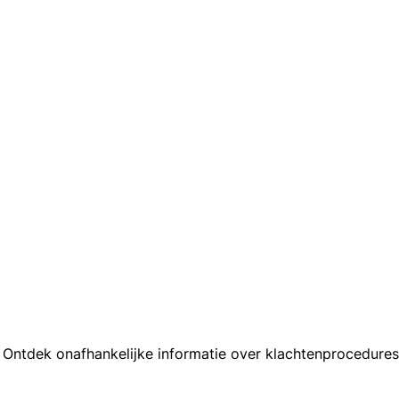
l? Ontdek onafhankelijke informatie over klachtenprocedures