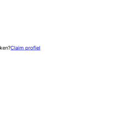
eken?
Claim profiel