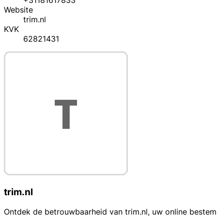
+31181617833
Website
trim.nl
KVK
62821431
trim.nl
Ontdek de betrouwbaarheid van trim.nl, uw online bestemm