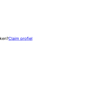
eken?
Claim profiel