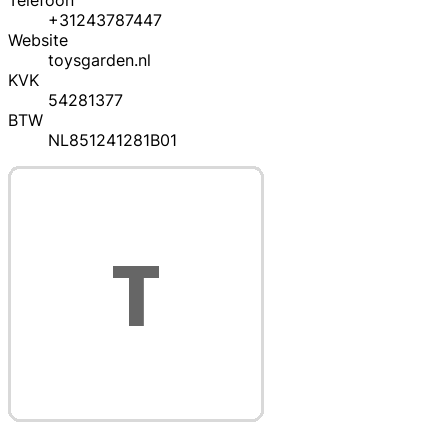
Telefoon
+31243787447
Website
toysgarden.nl
KVK
54281377
BTW
NL851241281B01