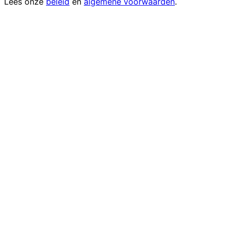
Lees onze
beleid
en
algemene voorwaarden
.