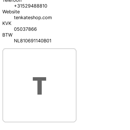
Telefoon
+31529488810
Website
tenkateshop.com
KVK
05037866
BTW
NL810691140B01