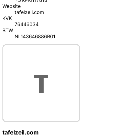
+31640117818
Website
tafelzeil.com
KVK
76446034
BTW
NL143646886B01
tafelzeil.com