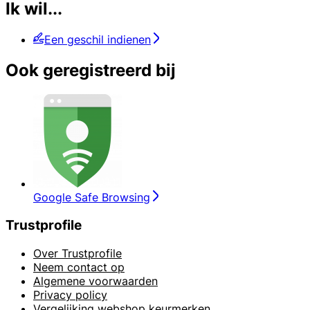
Ik wil...
Een geschil indienen
Ook geregistreerd bij
Google Safe Browsing
Trustprofile
Over Trustprofile
Neem contact op
Algemene voorwaarden
Privacy policy
Vergelijking webshop keurmerken