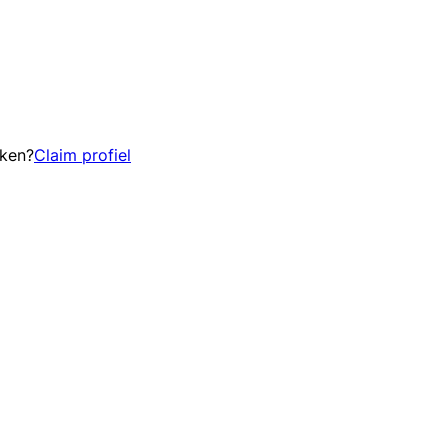
eken?
Claim profiel