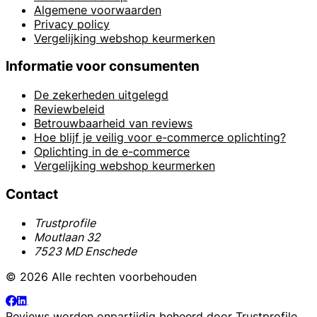
Algemene voorwaarden
Privacy policy
Vergelijking webshop keurmerken
Informatie voor consumenten
De zekerheden uitgelegd
Reviewbeleid
Betrouwbaarheid van reviews
Hoe blijf je veilig voor e-commerce oplichting?
Oplichting in de e-commerce
Vergelijking webshop keurmerken
Contact
Trustprofile
Moutlaan 32
7523 MD Enschede
© 2026 Alle rechten voorbehouden
Reviews worden onpartijdig beheerd door
Trustprofile
.