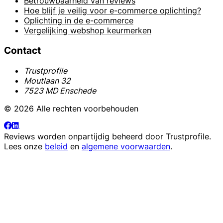
Betrouwbaarheid van reviews
Hoe blijf je veilig voor e-commerce oplichting?
Oplichting in de e-commerce
Vergelijking webshop keurmerken
Contact
Trustprofile
Moutlaan 32
7523 MD Enschede
© 2026 Alle rechten voorbehouden
Reviews worden onpartijdig beheerd door
Trustprofile
.
Lees onze
beleid
en
algemene voorwaarden
.