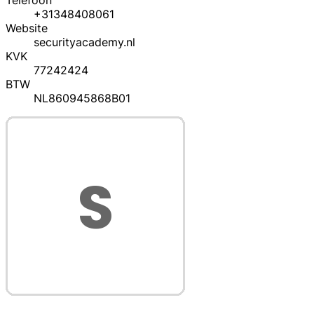
Telefoon
+31348408061
Website
securityacademy.nl
KVK
77242424
BTW
NL860945868B01