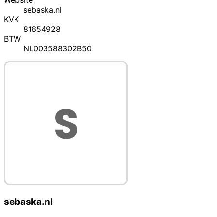
Website
sebaska.nl
KVK
81654928
BTW
NL003588302B50
sebaska.nl