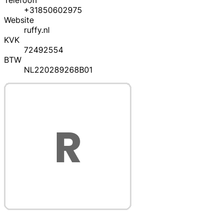
Telefoon
+31850602975
Website
ruffy.nl
KVK
72492554
BTW
NL220289268B01