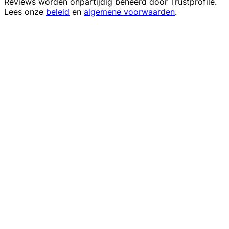
Reviews worden onpartijdig beheerd door
Trustprofile
.
Lees onze
beleid
en
algemene voorwaarden
.