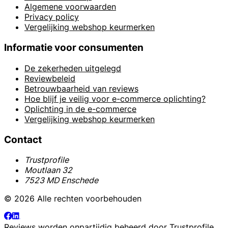
Algemene voorwaarden
Privacy policy
Vergelijking webshop keurmerken
Informatie voor consumenten
De zekerheden uitgelegd
Reviewbeleid
Betrouwbaarheid van reviews
Hoe blijf je veilig voor e-commerce oplichting?
Oplichting in de e-commerce
Vergelijking webshop keurmerken
Contact
Trustprofile
Moutlaan 32
7523 MD Enschede
© 2026 Alle rechten voorbehouden
Reviews worden onpartijdig beheerd door
Trustprofile
.