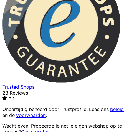
Trusted Shops
23 Reviews
9,1
Onpartijdig beheerd door
Trustprofile
. Lees ons
beleid
en de
voorwaarden
.
Wacht even! Probeerde je net je eigen webshop op te
zoeken?
Claim profiel