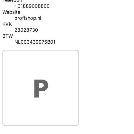
Telefoon
+31889008800
Website
profishop.nl
KVK
28028730
BTW
NL003439975B01