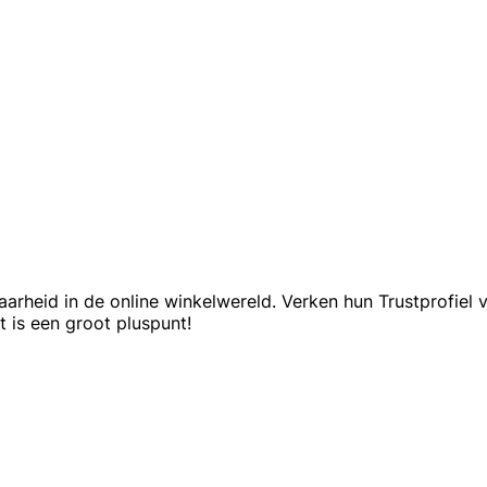
rheid in de online winkelwereld. Verken hun Trustprofiel v
t is een groot pluspunt!