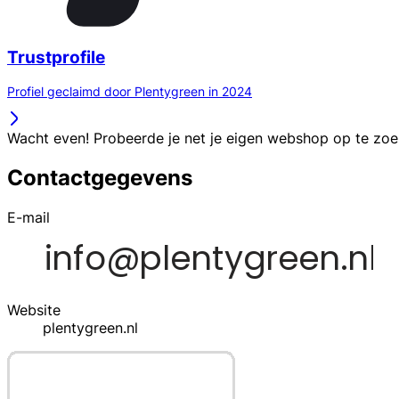
Trustprofile
Profiel geclaimd door Plentygreen in 2024
Wacht even! Probeerde je net je eigen webshop op te zo
Contactgegevens
E-mail
Website
plentygreen.nl