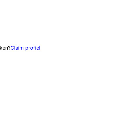
eken?
Claim profiel