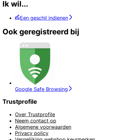
Ik wil...
Een geschil indienen
Ook geregistreerd bij
Google Safe Browsing
Trustprofile
Over Trustprofile
Neem contact op
Algemene voorwaarden
Privacy policy
Vergelijking webshop keurmerken